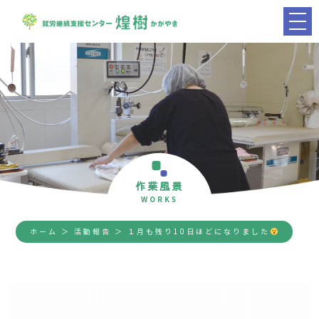
作業風景
WORKS
ホーム
＞ 活動報告 ＞ １月も残り10日ほどになりました