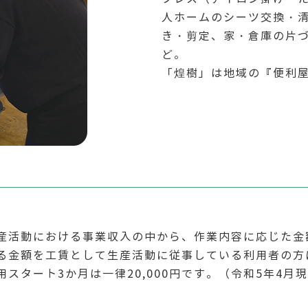
人ホームのシーツ交換・
き・剪定、家・倉庫の片
ど。
「煌樹」は地域の『便利
産活動における事業収入の中から、作業内容に応じた金
る金額を工賃として生産活動に従事している利用者の方
用スタート3か月は一律20,000円です。（令和5年4月