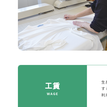
生
工賃
す
WAGE
利