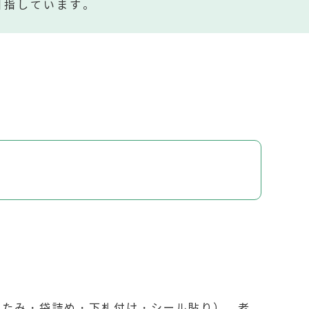
目指しています。
たたみ・袋詰め・下札付け・シール貼り）、老